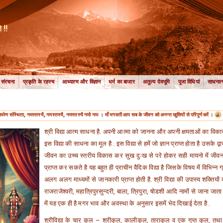
 !!
ी संरचना
प्रकृति के रहस्य
आध्यात्म और विज्ञान
धर्म का बाजार
अतुल्य देवभूमि
पूजा विधियां
साधनात्
ूपेण संस्थिता, नमस्तस्यै, नमस्तस्यै, नमस्तस्यै नमो नमः । माँ भगवती आप सब के जीवन को अनन्त खुशियों से परिपूर्ण करें ।
श्री विद्या आत्म साधना है. अपनी आत्मा को जानना और अपनी क्षमताओं का विक
इस विद्या की साधना का मूल है . इस विद्या से हमें जो ज्ञान प्राप्त होता है उसके द्
जीवन का उच्च स्तरीय विकास कर सुख दुःख से परे होकर सही मायनो में जी
प्राप्त कर सकते है यह बहुत ही प्राचीन वैदिक विद्या है जिसके विषय में विभिन्न ग्रं
अलग अलग माध्यमों से जानकारी प्राप्त होती है. श्री विद्या की उपास्य शक्तियो
राजराजेश्वरी, महात्रिपुरसुन्दरी, बाला, त्रिपुरा, षोडशी आदि नामों से जाना जाता 
में यह एक ही है मगर भाव और अवस्था के अनुसार इसमें भेद दिखाई देता है .
श्रीविद्या के चार कुल – श्रीकुल, कालीकुल, ताराकुल व एक गुप्त कुल, तथा