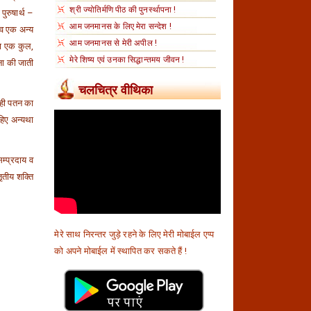
श्री ज्योतिर्मणि पीठ की पुनर्स्थापना !
पुरुषार्थ –
आम जनमानस के लिए मेरा सन्देश !
 व एक अन्य
आम जनमानस से मेरी अपील !
 का एक कुल,
मेरे शिष्य एवं उनका सिद्धान्तमय जीवन !
धना की जाती
चलचित्र वीथिका
ं ही पतन का
ाहिए अन्यथा
सम्प्रदाय व
तृतीय शक्ति
मेरे साथ निरन्तर जुड़े रहने के लिए मेरी मोबाईल एप्प
को अपने मोबाईल में स्थापित कर सकते हैं !