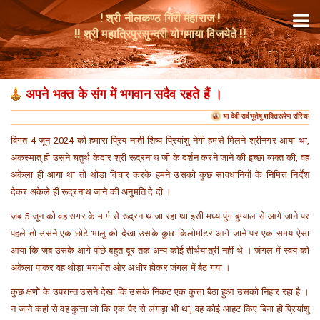
! श्री नीलकण्ठ गिरी महाराज !
!! श्री महात्रिपुरसुन्दरी योगमाया विजयेते !!
अपने भक्त के संग में भगवान सदैव रहते हैं ।
या देवी सर्वभूतेषु शक्तिरूपेण संस्थिता
विगत 4 जून 2024 को हमारा प्रिय नाती शिष्य प्रियांशु नेगी हमसे मिलने श्रीनगर आया था,
अकस्मात् ही उसने चतुर्थ केदार श्री रूद्रनाथ जी के दर्शन करने जाने की इच्छा व्यक्त की, वह
अकेला ही आया था तो थोड़ा विचार करके हमने उसको कुछ सावधानियों के निमित्त निर्देश
देकर अकेले ही रूद्रनाथ जाने की अनुमति दे दी ।
जब 5 जून को वह सगर के मार्ग से रूद्रनाथ जा रहा था इसी मध्य पुंग बुग्याल से आगे जाने पर
पहले तो उसने एक छोटे भालु को देखा उसके कुछ किलोमीटर आगे जाने पर एक समय ऐसा
आया कि जब उसके आगे पीछे बहुत दूर तक अन्य कोई तीर्थयात्री नहीं थे । जंगल में स्वयं को
अकेला पाकर वह थोड़ा भयभीत ओर अधीर होकर जंगल में बैठ गया ।
कुछ क्षणों के उपरान्त उसने देखा कि उसके निकट एक कुत्ता बैठा हुआ उसको निहार रहा है ।
न जाने कहां से वह कुत्ता जो कि एक पैर से लंगड़ा भी था, वह कोई आहट किए बिना ही प्रियांशु