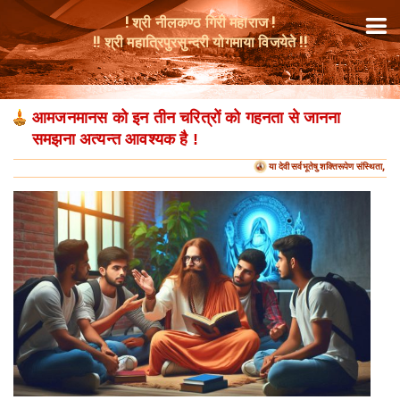
! श्री नीलकण्ठ गिरी महाराज !
!! श्री महात्रिपुरसुन्दरी योगमाया विजयेते !!
आमजनमानस को इन तीन चरित्रों को गहनता से जानना
समझना अत्यन्त आवश्यक है !
या देवी सर्वभूतेषु शक्तिरूपेण संस्थिता, नम