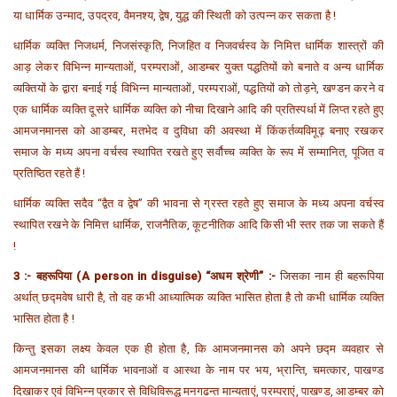
या धार्मिक उन्माद, उपद्रव, वैमनश्य, द्वेष, युद्ध की स्थिती को उत्पन्न कर सकता है !
धार्मिक व्यक्ति निजधर्म, निजसंस्कृति, निजहित व निजवर्चस्व के निमित्त धार्मिक शास्त्रों की
आड़ लेकर विभिन्न मान्यताओं, परम्पराओं, आडम्बर युक्त पद्धतियों को बनाते व अन्य धार्मिक
व्यक्तियों के द्वारा बनाई गई विभिन्न मान्यताओं, परम्पराओं, पद्धतियों को तोड़ने, खण्डन करने व
एक धार्मिक व्यक्ति दूसरे धार्मिक व्यक्ति को नीचा दिखाने आदि की प्रतिस्पर्धा में लिप्त रहते हुए
आमजनमानस को आडम्बर, मतभेद व दुविधा की अवस्था में किंकर्तव्यविमूढ़ बनाए रखकर
समाज के मध्य अपना वर्चस्व स्थापित रखते हुए सर्वौच्च व्यक्ति के रूप में सम्मानित, पूजित व
प्रतिष्ठित रहते हैं !
धार्मिक व्यक्ति सदैव “द्वैत व द्वेष” की भावना से ग्रस्त रहते हुए समाज के मध्य अपना वर्चस्व
स्थापित रखने के निमित्त धार्मिक, राजनैतिक, कूटनीतिक आदि किसी भी स्तर तक जा सकते हैं
!
3 :- बहरूपिया (A person in disguise) “अधम श्रेणी” :-
जिसका नाम ही बहरूपिया
अर्थात् छद्मवेष धारी है, तो वह कभी आध्यात्मिक व्यक्ति भासित होता है तो कभी धार्मिक व्यक्ति
भासित होता है !
किन्तु इसका लक्ष्य केवल एक ही होता है, कि आमजनमानस को अपने छद्म व्यवहार से
आमजनमानस की धार्मिक भावनाओं व आस्था के नाम पर भय, भ्रान्ति, चमत्कार, पाखण्ड
दिखाकर एवं विभिन्न प्रकार से विधिविरूद्ध मनगढन्त मान्यताएं, परम्पराएं, पाखण्ड, आडम्बर को